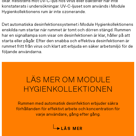
ökar. Resistens mot UV-C-ljus hos virus eller bakterier har inte
konstaterats i undersökningar. UV-C-ljuset som används i Module
Hygienkollektionens rum är inte ozonerande.
Det automatiska desinfektionssystemet i Module Hygienkollektionens
enskilda rum startar när rummet är tomt och dörren stängd. Rummen
har en signallampa som visar om desinfektionen är klar, håller på att
starta eller pågår. Efter den snabba och effektiva desinfektionen är
rummet fritt från virus och klart att erbjuda en säker arbetsmiljö för de
följande användarna.
LÄS MER OM MODULE
HYGIENKOLLEKTIONEN
Rummen med automatisk desinfektion erbjuder säkra
förhållanden för effektivt arbete och koncentration för
varje användare, gång efter gång.
LÄS MER