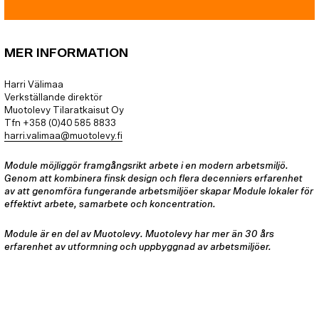
MER INFORMATION
Harri Välimaa
Verkställande direktör
Muotolevy Tilaratkaisut Oy
Tfn +358 (0)40 585 8833
harri.valimaa@muotolevy.fi
Module möjliggör framgångsrikt arbete i en modern arbetsmiljö.
Genom att kombinera finsk design och flera decenniers erfarenhet
av att genomföra fungerande arbetsmiljöer skapar Module lokaler för
effektivt arbete, samarbete och koncentration.
Module är en del av Muotolevy. Muotolevy har mer än 30 års
erfarenhet av utformning och uppbyggnad av arbetsmiljöer.