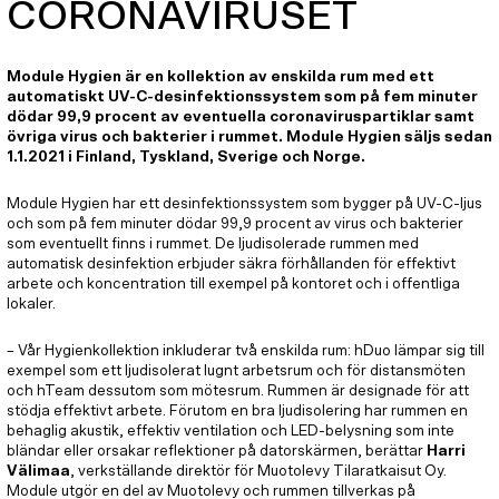
CORONAVIRUSET
Module Hygien är en kollektion av enskilda rum med ett
automatiskt UV-C-desinfektionssystem som på fem minuter
dödar 99,9 procent av eventuella coronaviruspartiklar samt
övriga virus och bakterier i rummet. Module Hygien säljs sedan
1.1.2021 i Finland, Tyskland, Sverige och Norge.
Module Hygien har ett desinfektionssystem som bygger på UV-C-ljus
och som på fem minuter dödar 99,9 procent av virus och bakterier
som eventuellt finns i rummet. De ljudisolerade rummen med
automatisk desinfektion erbjuder säkra förhållanden för effektivt
arbete och koncentration till exempel på kontoret och i offentliga
lokaler.
– Vår Hygienkollektion inkluderar två enskilda rum: hDuo lämpar sig till
exempel som ett ljudisolerat lugnt arbetsrum och för distansmöten
och hTeam dessutom som mötesrum. Rummen är designade för att
stödja effektivt arbete. Förutom en bra ljudisolering har rummen en
behaglig akustik, effektiv ventilation och LED-belysning som inte
bländar eller orsakar reflektioner på datorskärmen, berättar
Harri
Välimaa
, verkställande direktör för Muotolevy Tilaratkaisut Oy.
Module utgör en del av Muotolevy och rummen tillverkas på