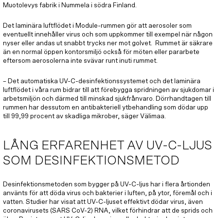
Muotolevys fabrik i Nummela i södra Finland.
Det laminära luftflödet i Module-rummen gör att aerosoler som
eventuellt innehåller virus och som uppkommer till exempel när någon
nyser eller andas ut snabbt trycks ner mot golvet. Rummet är säkrare
än en normal öppen kontorsmiljö också för möten eller pararbete
eftersom aerosolerna inte svävar runt inuti rummet.
– Det automatiska UV-C-desinfektionssystemet och det laminära
luftflödet i våra rum bidrar till att förebygga spridningen av sjukdomar i
arbetsmiljön och därmed till minskad sjukfrånvaro. Dörrhandtagen till
rummen har dessutom en antibakteriell ytbehandling som dödar upp
till 99,99 procent av skadliga mikrober, säger Välimaa.
LÅNG ERFARENHET AV UV-C-LJUS
SOM DESINFEKTIONSMETOD
Desinfektionsmetoden som bygger på UV-C-ljus har i flera årtionden
använts för att döda virus och bakterier i luften, på ytor, föremål och i
vatten. Studier har visat att UV-C-ljuset effektivt dödar virus, även
coronavirusets (SARS CoV-2) RNA, vilket förhindrar att de sprids och