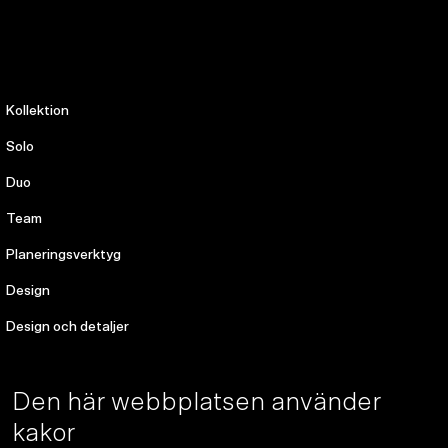
Kollektion
Solo
Duo
Team
Planeringsverktyg
Design
Design och detaljer
Designer Spotlight
Den här webbplatsen använder
Egenskaper
kakor
Miljöansvar