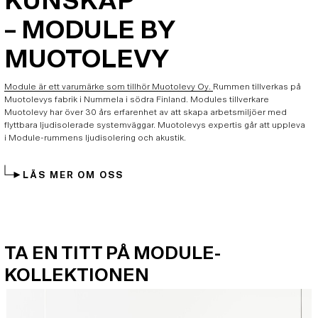
KUNSKAP
– MODULE BY
MUOTOLEVY
Module är ett varumärke som tillhör Muotolevy Oy.
Rummen tillverkas på
Muotolevys fabrik i Nummela i södra Finland. Modules tillverkare
Muotolevy har över 30 års erfarenhet av att skapa arbetsmiljöer med
flyttbara ljudisolerade systemväggar. Muotolevys expertis går att uppleva
i Module-rummens ljudisolering och akustik.
LÄS MER OM OSS
TA EN TITT PÅ MODULE-
KOLLEKTIONEN