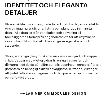
IDENTITET OCH ELEGANTA
DETALJER
Våra enskilda rum är designade för att matcha dagens arkitektur.
Anslutningarna är stilrena, listfria och planerade in i minsta
detalj. Alla detaljer från ventilation och belysning till
täckpluggarnas formspråk är genomtänkta för att utrymmena
ska sticka ut till sin fördel både vad gäller egenskaper och
utseende.
Stora, enhetliga glasytor skapar en känsla av rymd och släpper
in ljus. Väggar med ylletyg bidrar till en lugn atmosfär och
dörrarna med dolda gångjärn gör dörröppningen enhetlig. För att
garantera en behaglig akustik är väggarna sluttande, vilket gör
att ljudet reflekteras diagonalt och dämpas – perfekt för samtal
och effektivt arbete.
LÄS MER OM MODULES DESIGN